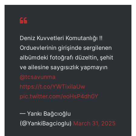
Deniz Kuvvetleri Komutanlığı ‼️
Orduevlerinin girişinde sergilenen
albümdeki fotoğrafı düzeltin, şehit
ve ailesine saygısızlık yapmayın
@tcsavunma
https://t.co/YWTixiIaUw
pic.twitter.com/eoHsP4dh0Y
— Yankı Bağcıoğlu
(@YankiBagcioglu)
March 31, 2025