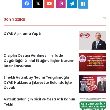
F
X
Y
I
T
A
a
o
n
e
s
Son Yazılar
c
u
s
l
k
e
T
t
e
e
OYAK Açıklama Yaptı
b
u
a
g
r
o
b
g
r
i
Disiplin Cezası Verilmesinin İfade
Özgürlüğünü İhlal Ettiğine İlişkin Kararın
o
e
r
a
H
Basın Duyurusu
k
a
m
a
Emekli Astsubay Necmi Tengilimoğlu
m
b
OYAK Hakkında Şikayette Bulundu İşte
Cevabı
e
Astsubaylar İçin Sicil ve Ceza Affı Kanun
r
Teklifi