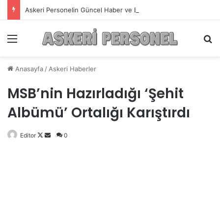
Askeri Personelin Güncel Haber ve Bilgi Sitesi.
Menü
A
Anasayfa
/
Askeri Haberler
MSB’nin Hazırladığı ‘Şehit
Albümü’ Ortalığı Karıştırdı
Editor
Follow
Bir
0
on
e-
X
posta
göndermek