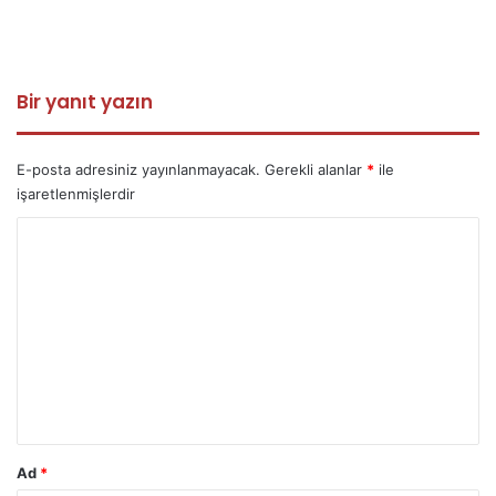
Bir yanıt yazın
E-posta adresiniz yayınlanmayacak.
Gerekli alanlar
*
ile
işaretlenmişlerdir
Y
o
r
u
m
*
Ad
*