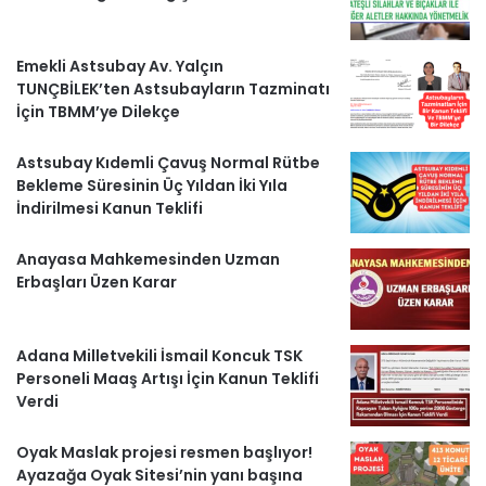
b
u
a
g
r
o
b
g
r
i
Emekli Astsubay Av. Yalçın
TUNÇBİLEK’ten Astsubayların Tazminatı
o
e
r
a
H
İçin TBMM’ye Dilekçe
k
a
m
a
Astsubay Kıdemli Çavuş Normal Rütbe
m
b
Bekleme Süresinin Üç Yıldan İki Yıla
İndirilmesi Kanun Teklifi
e
Anayasa Mahkemesinden Uzman
r
Erbaşları Üzen Karar
l
Adana Milletvekili İsmail Koncuk TSK
e
Personeli Maaş Artışı İçin Kanun Teklifi
r
Verdi
Oyak Maslak projesi resmen başlıyor!
Ayazağa Oyak Sitesi’nin yanı başına