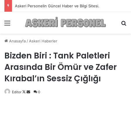
Askeri Personelin Güncel Haber ve Bilgi Sitesi.
Menü
A
Anasayfa
/
Askeri Haberler
Bizden Biri : Tank Paletleri
Arasında Bir Ömür ve Zafer
Kırabal’ın Sessiz Çığlığı
Editor
Follow
Bir
0
on
e-
X
posta
göndermek