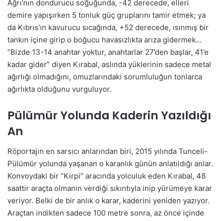
Ağrı’nın dondurucu soğuğunda, -42 derecede, elleri
demire yapışırken 5 tonluk güç gruplarını tamir etmek; ya
da Kıbrıs’ın kavurucu sıcağında, +52 derecede, ısınmış bir
tankın içine girip o boğucu havasızlıkta arıza gidermek…
“Bizde 13-14 anahtar yoktur, anahtarlar 27’den başlar, 41’e
kadar gider” diyen Kırabal, aslında yüklerinin sadece metal
ağırlığı olmadığını, omuzlarındaki sorumluluğun tonlarca
ağırlıkta olduğunu vurguluyor.
Pülümür Yolunda Kaderin Yazıldığı
An
Röportajın en sarsıcı anlarından biri, 2015 yılında Tunceli-
Pülümür yolunda yaşanan o karanlık günün anlatıldığı anlar.
Konvoydaki bir “Kirpi” aracında yolculuk eden Kırabal, 48
saattir araçta olmanın verdiği sıkıntıyla inip yürümeye karar
veriyor. Belki de bir anlık o karar, kaderini yeniden yazıyor.
Araçtan indikten sadece 100 metre sonra, az önce içinde