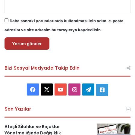
Daha sonraki yorumlarımda kullanılması için adım, e-posta
adresim ve site adresim bu tarayıcıya kaydedilsin.
Bizi Sosyal Medyada Takip Edin
F
X
Y
I
T
A
a
o
n
e
s
Son Yazılar
c
u
s
l
k
e
T
t
e
e
Ateşli Silahlar ve Bıçaklar
Yönetmeliğinde Değişiklik