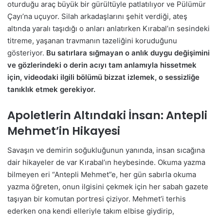
oturduğu araç büyük bir gürültüyle patlatılıyor ve Pülümür
Çayı’na uçuyor. Silah arkadaşlarını şehit verdiği, ateş
altında yaralı taşıdığı o anları anlatırken Kırabal’ın sesindeki
titreme, yaşanan travmanın tazeliğini koruduğunu
gösteriyor.
Bu satırlara sığmayan o anlık duygu değişimini
ve gözlerindeki o derin acıyı tam anlamıyla hissetmek
için, videodaki ilgili bölümü bizzat izlemek, o sessizliğe
tanıklık etmek gerekiyor.
Apoletlerin Altındaki İnsan: Antepli
Mehmet’in Hikayesi
Savaşın ve demirin soğukluğunun yanında, insan sıcağına
dair hikayeler de var Kırabal’ın heybesinde. Okuma yazma
bilmeyen eri “Antepli Mehmet”e, her gün sabırla okuma
yazma öğreten, onun ilgisini çekmek için her sabah gazete
taşıyan bir komutan portresi çiziyor. Mehmet’i terhis
ederken ona kendi elleriyle takım elbise giydirip,