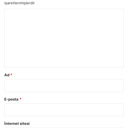
işaretlenmişlerdir
Y
o
r
u
m
*
Ad
*
E-posta
*
İnternet sitesi