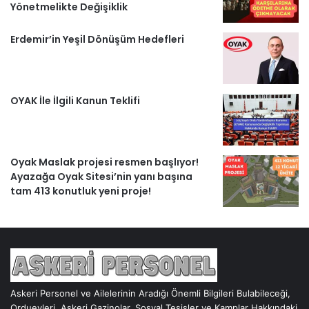
Yönetmelikte Değişiklik
Erdemir’in Yeşil Dönüşüm Hedefleri
OYAK İle İlgili Kanun Teklifi
Oyak Maslak projesi resmen başlıyor!
Ayazağa Oyak Sitesi’nin yanı başına
tam 413 konutluk yeni proje!
Askeri Personel ve Ailelerinin Aradığı Önemli Bilgileri Bulabileceği,
Orduevleri, Askeri Gazinolar, Sosyal Tesisler ve Kamplar Hakkındaki