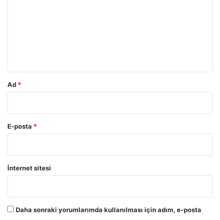
r
u
m
*
Ad
*
E-posta
*
İnternet sitesi
Daha sonraki yorumlarımda kullanılması için adım, e-posta