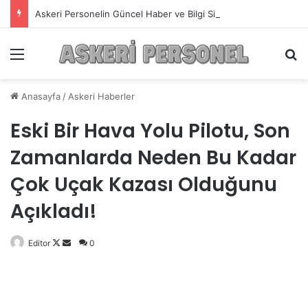
Askeri Personelin Güncel Haber ve Bilgi Sitesi.
Menü
A
Anasayfa
/
Askeri Haberler
Eski Bir Hava Yolu Pilotu, Son
Zamanlarda Neden Bu Kadar
Çok Uçak Kazası Olduğunu
Açıkladı!
Editor
Follow
Bir
0
on
e-
X
posta
göndermek