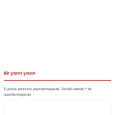
Bir yanıt yazın
E-posta adresiniz yayınlanmayacak.
Gerekli alanlar
*
ile
işaretlenmişlerdir
Y
o