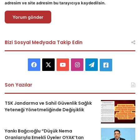
adresim ve site adresim bu tarayıcıya kaydedilsin.
Bizi Sosyal Medyada Takip Edin
F
X
Y
I
T
A
a
o
n
e
s
Son Yazılar
c
u
s
l
k
e
T
t
e
e
TSK Jandarma ve Sahil Güvenlik Sağlık
Yeteneği Yönetmeliğinde Değişiklik
b
u
a
g
r
o
b
g
r
i
Yankı Bağcıoğlu “Düşük Nema
Oranlarıyla Emekli Üyeler OYAK’tan
o
e
r
a
H