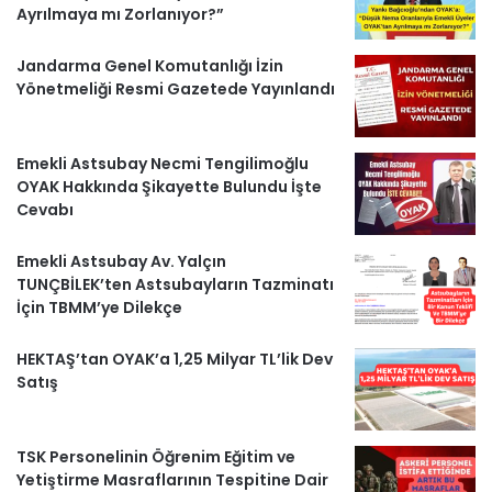
Ayrılmaya mı Zorlanıyor?”
k
a
m
a
Jandarma Genel Komutanlığı İzin
m
b
Yönetmeliği Resmi Gazetede Yayınlandı
e
Emekli Astsubay Necmi Tengilimoğlu
r
OYAK Hakkında Şikayette Bulundu İşte
Cevabı
l
Emekli Astsubay Av. Yalçın
e
TUNÇBİLEK’ten Astsubayların Tazminatı
r
İçin TBMM’ye Dilekçe
HEKTAŞ’tan OYAK’a 1,25 Milyar TL’lik Dev
Satış
TSK Personelinin Öğrenim Eğitim ve
Yetiştirme Masraflarının Tespitine Dair