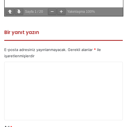
Sayfa
1
/
20
Yakınlaşma
100%
Bir yanıt yazın
E-posta adresiniz yayınlanmayacak.
Gerekli alanlar
*
ile
işaretlenmişlerdir
Y
o
r
u
m
*