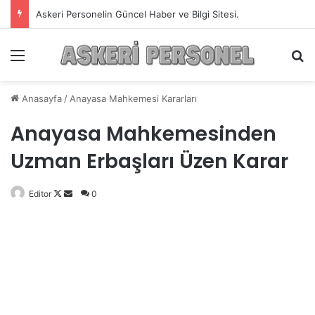
Askeri Personelin Güncel Haber ve Bilgi Sitesi.
Menü
A
Anasayfa
/
Anayasa Mahkemesi Kararları
Anayasa Mahkemesinden
Uzman Erbaşları Üzen Karar
Editor
Follow
Bir
0
on
e-
X
posta
göndermek