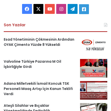
F
X
Y
I
T
A
a
o
n
e
s
Son Yazılar
c
u
s
l
k
e
T
t
e
e
Esad Yönetiminin Çökmesinin Ardından
OYAK Çimento Yüzde 8 Yükseldi
b
u
a
g
r
o
b
g
r
i
Valvoline Türkiye Pazarına M Oil
İşbirliğiyle Girdi
o
e
r
a
H
k
a
m
a
Adana Milletvekili İsmail Koncuk TSK
m
b
Personeli Maaş Artışı İçin Kanun Teklifi
Verdi
e
Ateşli Silahlar ve Bıçaklar
r
Yönetmeliğinde Değişiklik