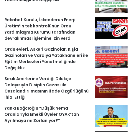
l
Rekabet Kurulu, İskenderun Enerji
e
Üretim’in tek kontrolünün Ordu
r
Yardımlaşma Kurumu tarafından
devralınması işlemine izin verdi
Ordu evleri, Askerî Gazinolar, Kışla
Gazinoları ve Vardiya Yatakhaneleri ile
Eğitim Merkezleri Yönetmeliğinde
Değişiklik
Sıralı Amirlerine Verdiği Dilekçe
Dolayısıyla Disiplin Cezası ile
Cezalandırılmasının İfade Özgürlüğünü
İhlal Ettiği
Yankı Bağcıoğlu “Düşük Nema
Oranlarıyla Emekli Üyeler OYAK’tan
Ayrılmaya mı Zorlanıyor?”