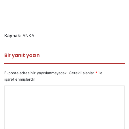
Kaynak:
ANKA
Bir yanıt yazın
E-posta adresiniz yayınlanmayacak.
Gerekli alanlar
*
ile
işaretlenmişlerdir
Y
o
r
u
m