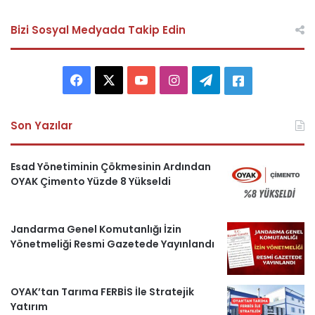
Bizi Sosyal Medyada Takip Edin
F
X
Y
I
T
A
a
o
n
e
s
Son Yazılar
c
u
s
l
k
e
T
t
e
e
Esad Yönetiminin Çökmesinin Ardından
OYAK Çimento Yüzde 8 Yükseldi
b
u
a
g
r
o
b
g
r
i
Jandarma Genel Komutanlığı İzin
Yönetmeliği Resmi Gazetede Yayınlandı
o
e
r
a
H
k
a
m
a
OYAK’tan Tarıma FERBİS İle Stratejik
m
b
Yatırım