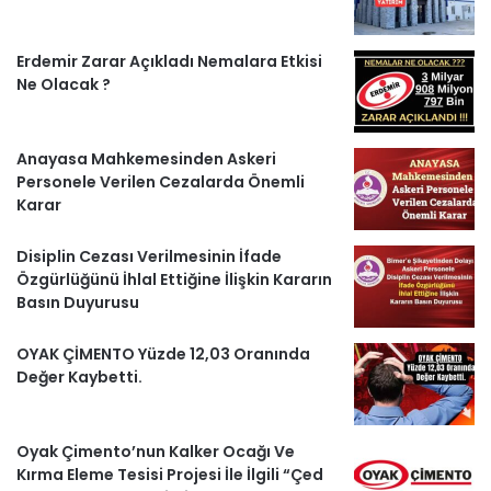
e
Erdemir Zarar Açıkladı Nemalara Etkisi
r
Ne Olacak ?
l
Anayasa Mahkemesinden Askeri
e
Personele Verilen Cezalarda Önemli
r
Karar
Disiplin Cezası Verilmesinin İfade
Özgürlüğünü İhlal Ettiğine İlişkin Kararın
Basın Duyurusu
OYAK ÇİMENTO Yüzde 12,03 Oranında
Değer Kaybetti.
Oyak Çimento’nun Kalker Ocağı Ve
Kırma Eleme Tesisi Projesi İle İlgili “Çed