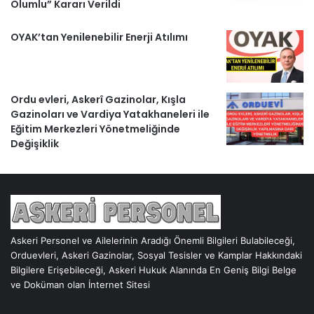
Olumlu” Kararı Verildi
OYAK’tan Yenilenebilir Enerji Atılımı
Ordu evleri, Askerî Gazinolar, Kışla
Gazinoları ve Vardiya Yatakhaneleri ile
Eğitim Merkezleri Yönetmeliğinde
Değişiklik
Askeri Personel ve Ailelerinin Aradığı Önemli Bilgileri Bulabileceği,
Orduevleri, Askeri Gazinolar, Sosyal Tesisler ve Kamplar Hakkındaki
Bilgilere Erişebileceği, Askeri Hukuk Alanında En Geniş Bilgi Belge
ve Doküman olan İnternet Sitesi