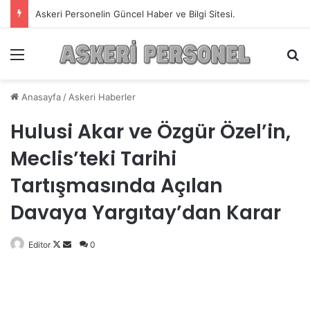
Askeri Personelin Güncel Haber ve Bilgi Sitesi.
Menü
A
Anasayfa
/
Askeri Haberler
Hulusi Akar ve Özgür Özel’in,
Meclis’teki Tarihi
Tartışmasında Açılan
Davaya Yargıtay’dan Karar
Editor
Follow
Bir
0
on
e-
X
posta
göndermek