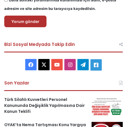
Daha sonraki yorumlarımda kullanılması için adım, e-posta
adresim ve site adresim bu tarayıcıya kaydedilsin.
Bizi Sosyal Medyada Takip Edin
F
X
Y
I
T
A
a
o
n
e
s
Son Yazılar
c
u
s
l
k
e
T
t
e
e
Türk Silahlı Kuvvetleri Personel
Kanununda Değişiklik Yapılmasına Dair
b
u
a
g
r
Kanun Teklifi
o
b
g
r
i
OYAK’ta Nema Tartışması Konu Yargıya