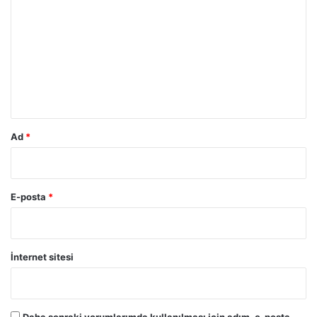
o
r
u
m
*
Ad
*
E-posta
*
İnternet sitesi