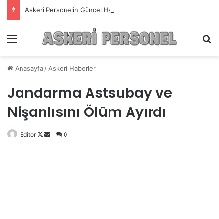
Askeri Personelin Güncel Haber ve Bilgi Sitesi.
Menü
A
Anasayfa
/
Askeri Haberler
Jandarma Astsubay ve
Nişanlısını Ölüm Ayırdı
Editor
Follow
Bir
0
on
e-
X
posta
göndermek