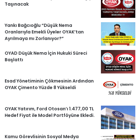
Taşınacak
o
e
r
a
H
k
a
m
a
Yankı Bağcıoğlu “Düşük Nema
m
b
Oranlarıyla Emekli Üyeler OYAK’tan
Ayrılmaya mı Zorlanıyor?”
e
OYAD Düşük Nema İçin Hukuki Süreci
r
Başlattı
l
Esad Yönetiminin Çökmesinin Ardından
e
OYAK Çimento Yüzde 8 Yükseldi
r
OYAK Yatırım, Ford Otosan’ı 1.477,00 TL
Hedef Fiyat ile Model Portföyüne Ekledi.
Kamu Görevlisinin Sosyal Medya