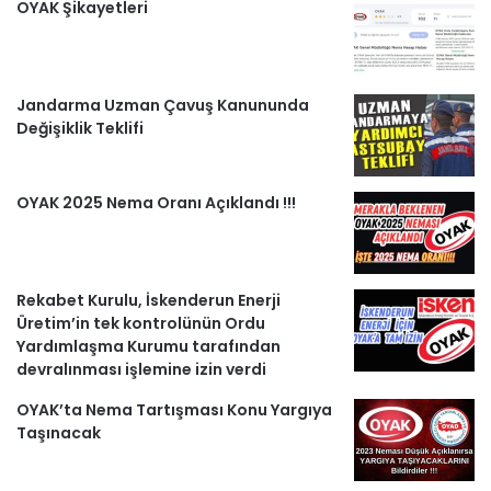
e
T
t
e
e
OYAK Şikayetleri
b
u
a
g
r
o
b
g
r
i
Jandarma Uzman Çavuş Kanununda
Değişiklik Teklifi
o
e
r
a
H
k
a
m
a
OYAK 2025 Nema Oranı Açıklandı !!!
m
b
e
Rekabet Kurulu, İskenderun Enerji
r
Üretim’in tek kontrolünün Ordu
Yardımlaşma Kurumu tarafından
l
devralınması işlemine izin verdi
e
OYAK’ta Nema Tartışması Konu Yargıya
Taşınacak
r