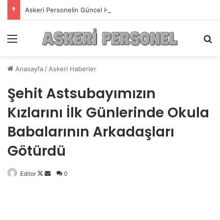
Askeri Personelin Güncel Haber ve Bilgi Sitesi.
Menü
A
Anasayfa
/
Askeri Haberler
Şehit Astsubayımızın
Kızlarını İlk Günlerinde Okula
Babalarının Arkadaşları
Götürdü
Editor
Follow
Bir
0
on
e-
X
posta
göndermek