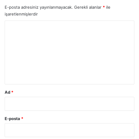
E-posta adresiniz yayınlanmayacak.
Gerekli alanlar
*
ile
işaretlenmişlerdir
Y
o
r
u
m
*
Ad
*
E-posta
*