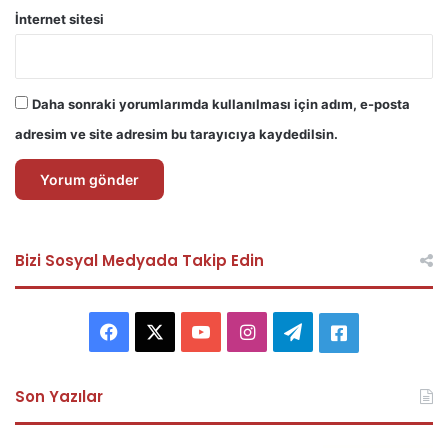
İnternet sitesi
Daha sonraki yorumlarımda kullanılması için adım, e-posta
adresim ve site adresim bu tarayıcıya kaydedilsin.
Bizi Sosyal Medyada Takip Edin
F
X
Y
I
T
A
a
o
n
e
s
Son Yazılar
c
u
s
l
k