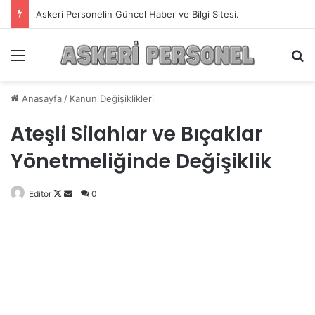
Askeri Personelin Güncel Haber ve Bilgi Sitesi.
Menü
A
Anasayfa
/
Kanun Değişiklikleri
Ateşli Silahlar ve Bıçaklar
Yönetmeliğinde Değişiklik
Editor
Follow
Bir
0
on
e-
X
posta
göndermek