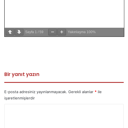
Sayfa
1
/
59
Yakınlaşma
100%
Bir yanıt yazın
E-posta adresiniz yayınlanmayacak.
Gerekli alanlar
*
ile
işaretlenmişlerdir
Y
o
r