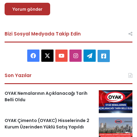
Bizi Sosyal Medyada Takip Edin
F
X
Y
I
T
A
a
o
n
e
s
Son Yazılar
c
u
s
l
k
e
T
t
e
e
OYAK Nemalarının Açıklanacağı Tarih
Belli Oldu
b
u
a
g
r
o
b
g
r
i
OYAK Çimento (OYAKC) Hisselerinde 2
Kurum Üzerinden Yüklü Satış Yapıldı
o
e
r
a
H