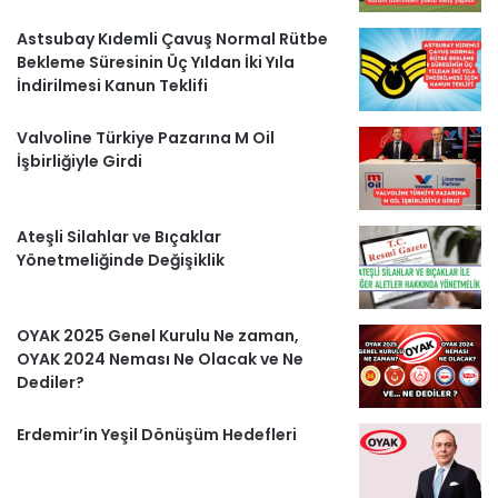
k
a
m
a
Astsubay Kıdemli Çavuş Normal Rütbe
m
b
Bekleme Süresinin Üç Yıldan İki Yıla
İndirilmesi Kanun Teklifi
e
Valvoline Türkiye Pazarına M Oil
r
İşbirliğiyle Girdi
l
Ateşli Silahlar ve Bıçaklar
e
Yönetmeliğinde Değişiklik
r
OYAK 2025 Genel Kurulu Ne zaman,
OYAK 2024 Neması Ne Olacak ve Ne
Dediler?
Erdemir’in Yeşil Dönüşüm Hedefleri