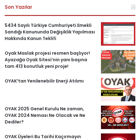
Son Yazılar
c
u
s
l
k
e
T
t
e
e
5434 Sayılı Türkiye Cumhuriyeti Emekli
Sandığı Kanununda Değişiklik Yapılması
b
u
a
g
r
Hakkında Kanun Teklifi
o
b
g
r
i
Oyak Maslak projesi resmen başlıyor!
Ayazağa Oyak Sitesi’nin yanı başına
o
e
r
a
H
tam 413 konutluk yeni proje!
k
a
m
a
OYAK’tan Yenilenebilir Enerji Atılımı
m
b
e
OYAK 2025 Genel Kurulu Ne zaman,
r
OYAK 2024 Neması Ne Olacak ve Ne
Dediler?
l
OYAK Üyeleri Bu Tarihi Kaçırmayın
e