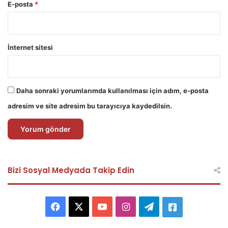
E-posta
*
İnternet sitesi
Daha sonraki yorumlarımda kullanılması için adım, e-posta
adresim ve site adresim bu tarayıcıya kaydedilsin.
Bizi Sosyal Medyada Takip Edin
F
X
Y
I
T
A
a
o
n
e
s