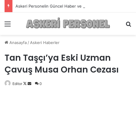
Askeri Personelin Güncel Haber ve Bilgi Sitesi.
Menü
A
Anasayfa
/
Askeri Haberler
Tan Taşçı’ya Eski Uzman
Çavuş Musa Orhan Cezası
Editor
Follow
Bir
0
on
e-
X
posta
göndermek