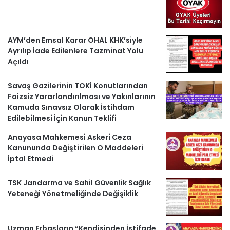
r
AYM’den Emsal Karar OHAL KHK’siyle
Ayrılıp İade Edilenlere Tazminat Yolu
Açıldı
Savaş Gazilerinin TOKİ Konutlarından
Faizsiz Yararlandırılması ve Yakınlarının
Kamuda Sınavsız Olarak İstihdam
Edilebilmesi İçin Kanun Teklifi
Anayasa Mahkemesi Askeri Ceza
Kanununda Değiştirilen O Maddeleri
İptal Etmedi
TSK Jandarma ve Sahil Güvenlik Sağlık
Yeteneği Yönetmeliğinde Değişiklik
Uzman Erbaşların “Kendisinden İstifade