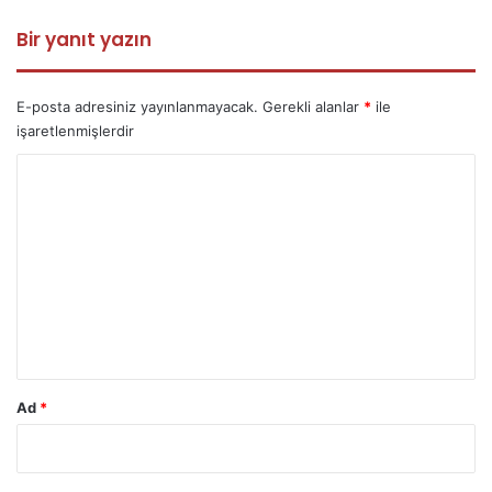
Bir yanıt yazın
E-posta adresiniz yayınlanmayacak.
Gerekli alanlar
*
ile
işaretlenmişlerdir
Y
o
r
u
m
*
Ad
*