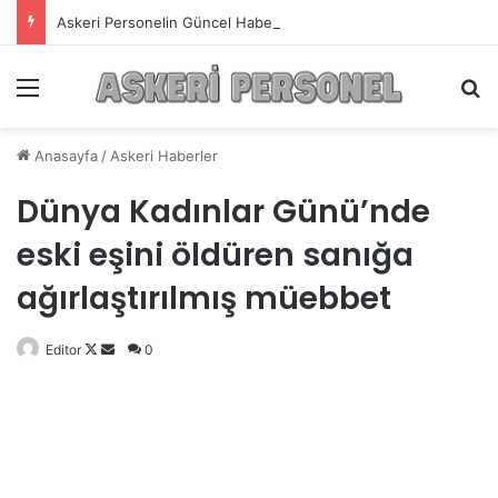
Askeri Personelin Güncel Haber ve Bilgi Sitesi.
Menü
A
Anasayfa
/
Askeri Haberler
Dünya Kadınlar Günü’nde
eski eşini öldüren sanığa
ağırlaştırılmış müebbet
Editor
Follow
Bir
0
on
e-
X
posta
göndermek