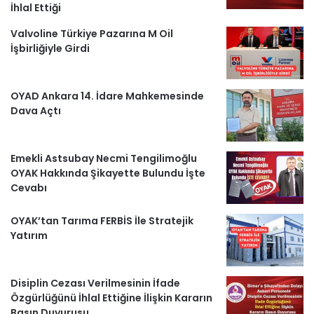
İhlal Ettiği
k
a
m
a
Valvoline Türkiye Pazarına M Oil
m
b
İşbirliğiyle Girdi
e
r
OYAD Ankara 14. İdare Mahkemesinde
Dava Açtı
l
e
Emekli Astsubay Necmi Tengilimoğlu
OYAK Hakkında Şikayette Bulundu İşte
r
Cevabı
OYAK’tan Tarıma FERBİS İle Stratejik
Yatırım
Disiplin Cezası Verilmesinin İfade
Özgürlüğünü İhlal Ettiğine İlişkin Kararın
Basın Duyurusu