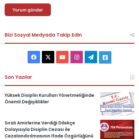
Bizi Sosyal Medyada Takip Edin
F
X
Y
I
T
A
a
o
n
e
s
Son Yazılar
c
u
s
l
k
e
T
t
e
e
Yüksek Disiplin Kurulları Yönetmeliğinde
Önemli Değişiklikler
b
u
a
g
r
o
b
g
r
i
Sıralı Amirlerine Verdiği Dilekçe
Dolayısıyla Disiplin Cezası ile
o
e
r
a
H
Cezalandırılmasının İfade Özgürlüğünü