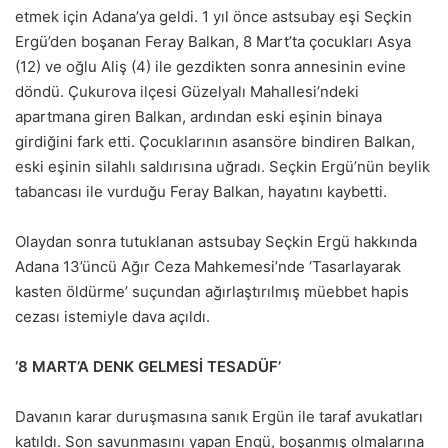
etmek için Adana’ya geldi. 1 yıl önce astsubay eşi Seçkin
Ergü’den boşanan Feray Balkan, 8 Mart’ta çocukları Asya
(12) ve oğlu Aliş (4) ile gezdikten sonra annesinin evine
döndü. Çukurova ilçesi Güzelyalı Mahallesi’ndeki
apartmana giren Balkan, ardından eski eşinin binaya
girdiğini fark etti. Çocuklarının asansöre bindiren Balkan,
eski eşinin silahlı saldırısına uğradı. Seçkin Ergü’nün beylik
tabancası ile vurduğu Feray Balkan, hayatını kaybetti.
Olaydan sonra tutuklanan astsubay Seçkin Ergü hakkında
Adana 13’üncü Ağır Ceza Mahkemesi’nde ‘Tasarlayarak
kasten öldürme’ suçundan ağırlaştırılmış müebbet hapis
cezası istemiyle dava açıldı.
‘8 MART’A DENK GELMESİ TESADÜF’
Davanın karar duruşmasına sanık Ergün ile taraf avukatları
katıldı. Son savunmasını yapan Engü, boşanmış olmalarına