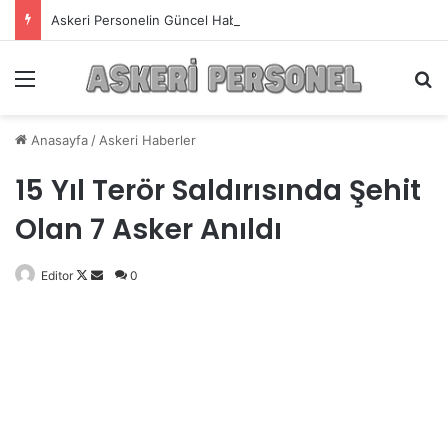
Askeri Personelin Güncel Haber ve Bilgi Sitesi.
Menü
A
Anasayfa
/
Askeri Haberler
15 Yıl Terör Saldırısında Şehit
Olan 7 Asker Anıldı
Editor
Follow
Bir
0
on
e-
X
posta
göndermek