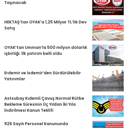
Taşınacak
o
e
r
a
H
k
a
m
a
HEKTAŞ’tan OYAK’a 1,25 Milyar TL’lik Dev
m
b
Satış
e
OYAK’tan Umman’la 500 milyon dolarlık
r
işbirliği: İlk yatırım belli oldu
l
Erdemir ve İsdemir’den Sürdürülebilir
e
Yatırımlar
r
Astsubay Kıdemli Çavuş Normal Rütbe
Bekleme Süresinin Üç Yıldan İki Yıla
İndirilmesi Kanun Teklifi
926 Sayılı Personel Kanununda