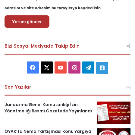
adresim ve site adresim bu tarayıcıya kaydedilsin.
Bizi Sosyal Medyada Takip Edin
F
X
Y
I
T
A
a
o
n
e
s
Son Yazılar
c
u
s
l
k
e
T
t
e
e
Jandarma Genel Komutanlığı İzin
Yönetmeliği Resmi Gazetede Yayınlandı
b
u
a
g
r
o
b
g
r
i
OYAK’ta Nema Tartışması Konu Yargıya