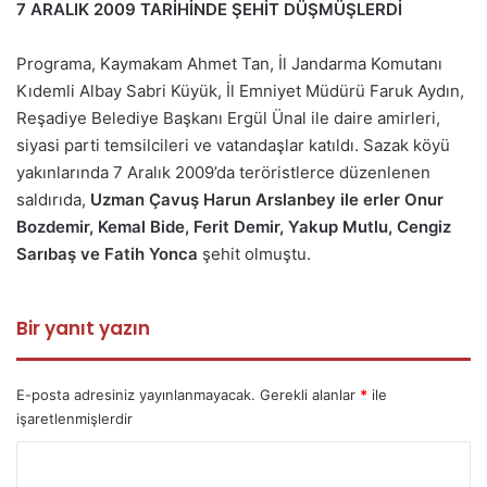
7 ARALIK 2009 TARİHİNDE ŞEHİT DÜŞMÜŞLERDİ
Programa, Kaymakam Ahmet Tan, İl Jandarma Komutanı
Kıdemli Albay Sabri Küyük, İl Emniyet Müdürü Faruk Aydın,
Reşadiye Belediye Başkanı Ergül Ünal ile daire amirleri,
siyasi parti temsilcileri ve vatandaşlar katıldı. Sazak köyü
yakınlarında 7 Aralık 2009’da teröristlerce düzenlenen
saldırıda,
Uzman Çavuş Harun Arslanbey ile erler Onur
Bozdemir, Kemal Bide, Ferit Demir, Yakup Mutlu, Cengiz
Sarıbaş ve Fatih Yonca
şehit olmuştu.
Bir yanıt yazın
E-posta adresiniz yayınlanmayacak.
Gerekli alanlar
*
ile
işaretlenmişlerdir
Y