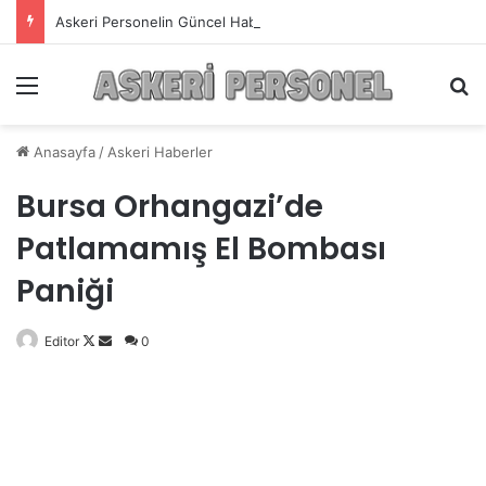
Askeri Personelin Güncel Haber ve Bilgi Sitesi.
Menü
A
Anasayfa
/
Askeri Haberler
Bursa Orhangazi’de
Patlamamış El Bombası
Paniği
Editor
Follow
Bir
0
on
e-
X
posta
göndermek