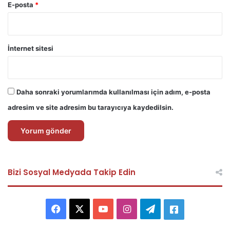
E-posta
*
İnternet sitesi
Daha sonraki yorumlarımda kullanılması için adım, e-posta
adresim ve site adresim bu tarayıcıya kaydedilsin.
Bizi Sosyal Medyada Takip Edin
F
X
Y
I
T
A
a
o
n
e
s