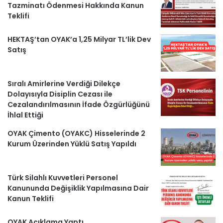
Tazminatı Ödenmesi Hakkında Kanun
r
Teklifi
HEKTAŞ’tan OYAK’a 1,25 Milyar TL’lik Dev
Satış
Sıralı Amirlerine Verdiği Dilekçe
Dolayısıyla Disiplin Cezası ile
Cezalandırılmasının İfade Özgürlüğünü
İhlal Ettiği
OYAK Çimento (OYAKC) Hisselerinde 2
Kurum Üzerinden Yüklü Satış Yapıldı
Türk Silahlı Kuvvetleri Personel
Kanununda Değişiklik Yapılmasına Dair
Kanun Teklifi
OYAK Açıklama Yaptı