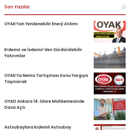
Son Yazılar
c
u
s
l
k
e
T
t
e
e
OYAK’tan Yenilenebilir Enerji Atılımı
b
u
a
g
r
o
b
g
r
i
Erdemir ve İsdemir’den Sürdürülebilir
Yatırımlar
o
e
r
a
H
k
a
m
a
OYAK’ta Nema Tartışması Konu Yargıya
m
b
Taşınacak
e
OYAD Ankara 14. İdare Mahkemesinde
r
Dava Açtı
l
Astsubaylara Kıdemli Astsubay
e