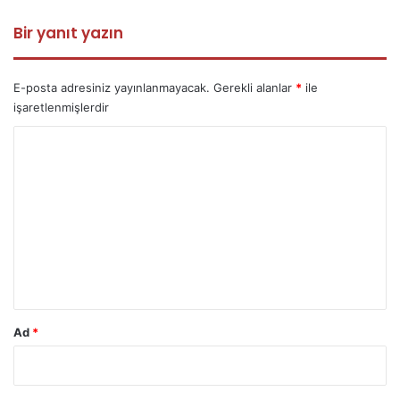
Bir yanıt yazın
E-posta adresiniz yayınlanmayacak.
Gerekli alanlar
*
ile
işaretlenmişlerdir
Y
o
r
u
m
*
Ad
*