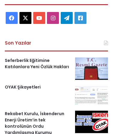
F
X
Y
I
T
A
a
o
n
e
s
c
u
s
l
k
Son Yazılar
e
T
t
e
e
Seferberlik Eğitimine
b
u
a
g
r
Katılanlara Yeni Özlük Hakları
o
b
g
r
i
OYAK Şikayetleri
o
e
r
a
H
k
a
m
a
m
b
Rekabet Kurulu, İskenderun
Enerji Üretim’in tek
e
kontrolünün Ordu
Yardımlaşma Kurumu