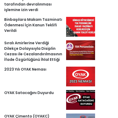
r
tarafından devralınması
işlemine izin verdi
l
Binbaşılara Makam Tazminatı
e
Ödenmesi İçin Kanun Teklifi
Verildi
r
Sıralı Amirlerine Verdiği
Dilekçe Dolayısıyla Disiplin
Cezası ile Cezalandırılmasının
İfade Özgürlüğünü İhlal Ettiği
2023 Yılı OYAK Neması
OYAK Satacağını Duyurdu
OYAK Çimento (OYAKC)