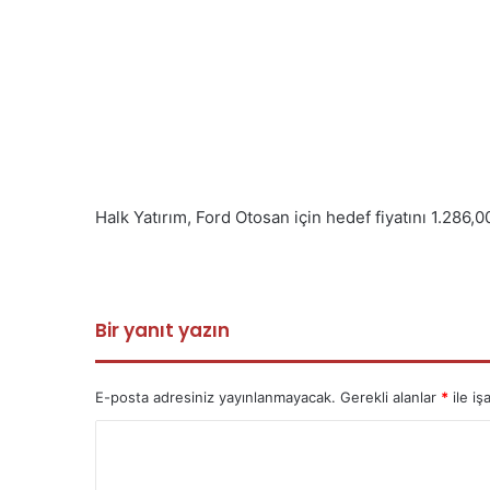
Halk Yatırım, Ford Otosan için hedef fiyatını 1.286,0
Bir yanıt yazın
E-posta adresiniz yayınlanmayacak.
Gerekli alanlar
*
ile iş
Y
o