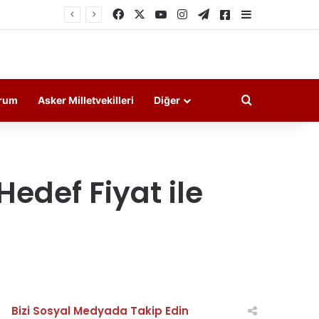
Facebook
X
YouTube
Instagram
Telegram
Askeri Haberler
Kenar Bölme
Arama yap ..
rum
Asker Milletvekilleri
Diğer
Hedef Fiyat ile
Bizi Sosyal Medyada Takip Edin