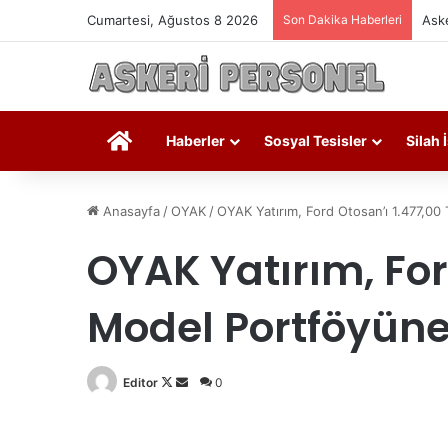
Cumartesi, Ağustos 8 2026
Son Dakika Haberleri
Aske
Askeri Personel
Haberler
Sosyal Tesisler
Silah 
Anasayfa
/
OYAK
/
OYAK Yatırım, Ford Otosan’ı 1.477,00
OYAK Yatırım, Ford
Model Portföyüne 
Editor
Follow
Bir
0
on
e-
X
posta