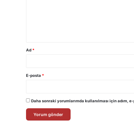
r
u
m
*
Ad
*
E-posta
*
Daha sonraki yorumlarımda kullanılması için adım, e-