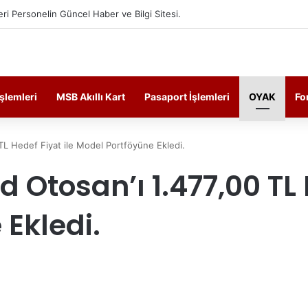
ri Personelin Güncel Haber ve Bilgi Sitesi.
İşlemleri
MSB Akıllı Kart
Pasaport İşlemleri
OYAK
Fo
 TL Hedef Fiyat ile Model Portföyüne Ekledi.
 Otosan’ı 1.477,00 TL 
Ekledi.