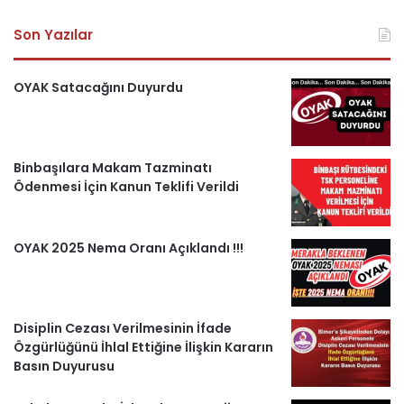
a
o
n
e
s
Son Yazılar
c
u
s
l
k
e
T
t
e
e
OYAK Satacağını Duyurdu
b
u
a
g
r
o
b
g
r
i
Binbaşılara Makam Tazminatı
Ödenmesi İçin Kanun Teklifi Verildi
o
e
r
a
H
k
a
m
a
OYAK 2025 Nema Oranı Açıklandı !!!
m
b
e
Disiplin Cezası Verilmesinin İfade
r
Özgürlüğünü İhlal Ettiğine İlişkin Kararın
Basın Duyurusu
l