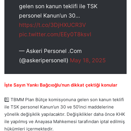
gelen son kanun teklifi ile TSK
personel Kanun’un 30…
https://t.co/3DjHXUCR3V
pic.twitter.com/EEy0T8ksvI
— Askeri Personel .Com
(@askeripersonell)
May 18, 2025
İşte Sayın Yankı Bağcıoğlu’nun dikkat çektiği konular
1️⃣ TBMM Plan Bütçe komisyonuna gelen son kanun teklifi
ile TSK personel Kanun’un 30 ve 50’inci maddelerine
yönelik değişiklik yapılacaktır. Değişiklikler daha önce KHK
ile yapılmış ve Anayasa Mahkemesi tarafından iptal edilmiş
hükümleri içermektedir.