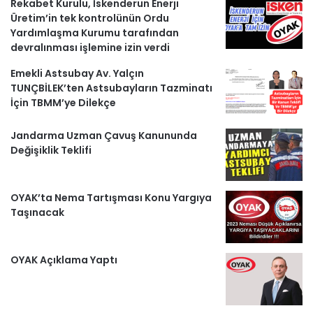
Rekabet Kurulu, İskenderun Enerji
e
Üretim’in tek kontrolünün Ordu
r
Yardımlaşma Kurumu tarafından
devralınması işlemine izin verdi
Emekli Astsubay Av. Yalçın
TUNÇBİLEK’ten Astsubayların Tazminatı
İçin TBMM’ye Dilekçe
Jandarma Uzman Çavuş Kanununda
Değişiklik Teklifi
OYAK’ta Nema Tartışması Konu Yargıya
Taşınacak
OYAK Açıklama Yaptı