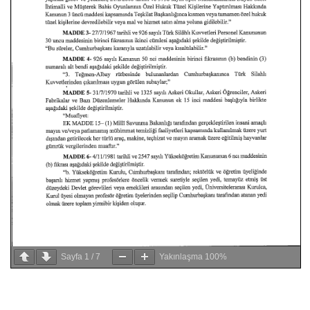
Sayfa
1
/
7
Yakınlaşma
100%