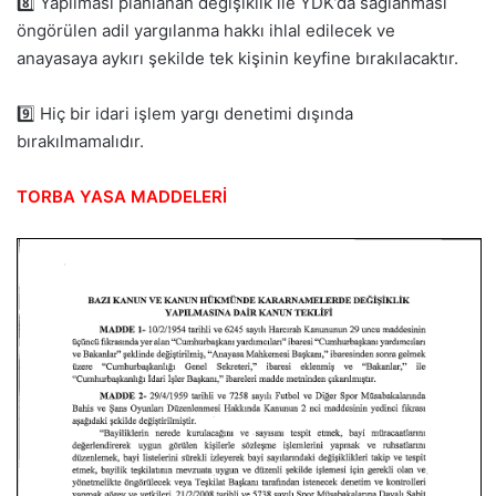
8️⃣ Yapılması planlanan değişiklik ile YDK’da sağlanması
öngörülen adil yargılanma hakkı ihlal edilecek ve
anayasaya aykırı şekilde tek kişinin keyfine bırakılacaktır.
9️⃣ Hiç bir idari işlem yargı denetimi dışında
bırakılmamalıdır.
TORBA YASA MADDELERİ