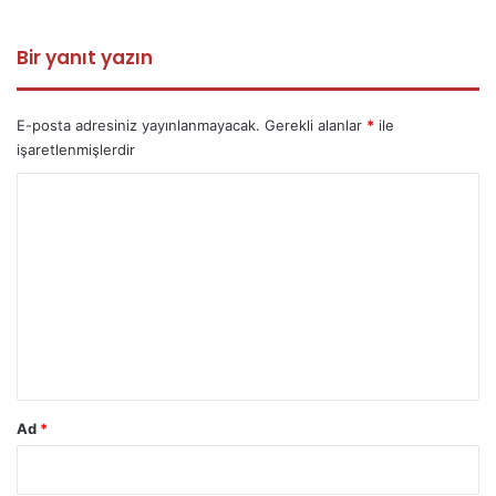
Bir yanıt yazın
E-posta adresiniz yayınlanmayacak.
Gerekli alanlar
*
ile
işaretlenmişlerdir
Y
o
r
u
m
*
Ad
*