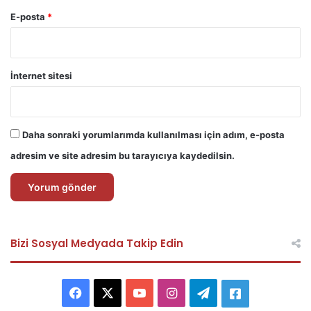
E-posta
*
İnternet sitesi
Daha sonraki yorumlarımda kullanılması için adım, e-posta
adresim ve site adresim bu tarayıcıya kaydedilsin.
Bizi Sosyal Medyada Takip Edin
F
X
Y
I
T
A