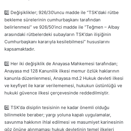
2️⃣ Değişiklikler; 926/30’uncu madde ile “TSK’daki rütbe
bekleme sürelerinin cumhurbaşkanı tarafından
belirlenmesi” ve 926/50’inci madde ile “Teğmen – Albay
arasındaki rütbelerdeki subayların TSK’dan ilişiğinin
Cumhurbaşkanı kararıyla kesilebilmesi” hususlarını
kapsamaktadır.
3️⃣ Her iki değişiklik de Anayasa Mahkemesi tarafından;
Anayasa md 128 Kanunilik ilkesi memur özlük haklarının
kanunla düzenlenmesi, Anayasa md.2 Hukuk devleti ilkesi
ve keyfiyet ile karar verilememesi, hukukun üstünlüğü ve
hukuki güvence ilkesi çerçevesinde reddedilmiştir.
4️⃣ TSK’da disiplin tesisinin ne kadar önemli olduğu
bilinmekle beraber; yargı yoluna kapalı uygulamalar,
savunma hakkının ihlal edilmesi ve masumiyet karinesinin
göz önüne alınmaması hukuk devletinin temel ilkeleri