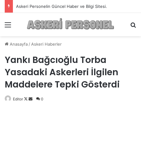
Askeri Personelin Güncel Haber ve Bilgi Sitesi.
Menü
A
Anasayfa
/
Askeri Haberler
Yankı Bağcıoğlu Torba
Yasadaki Askerleri İlgilen
Maddelere Tepki Gösterdi
Editor
Follow
Bir
0
on
e-
X
posta
göndermek