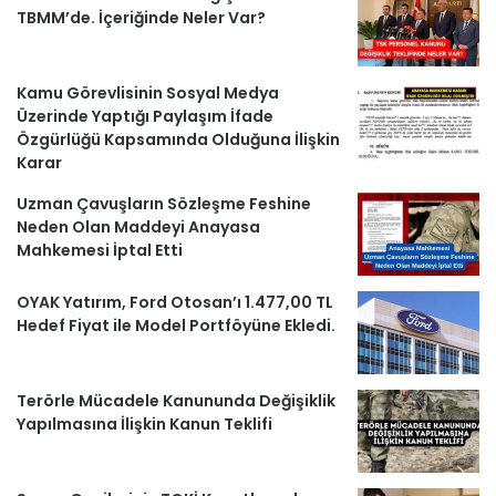
m
b
TBMM’de. İçeriğinde Neler Var?
e
Kamu Görevlisinin Sosyal Medya
r
Üzerinde Yaptığı Paylaşım İfade
Özgürlüğü Kapsamında Olduğuna İlişkin
l
Karar
e
Uzman Çavuşların Sözleşme Feshine
Neden Olan Maddeyi Anayasa
r
Mahkemesi İptal Etti
OYAK Yatırım, Ford Otosan’ı 1.477,00 TL
Hedef Fiyat ile Model Portföyüne Ekledi.
Terörle Mücadele Kanununda Değişiklik
Yapılmasına İlişkin Kanun Teklifi