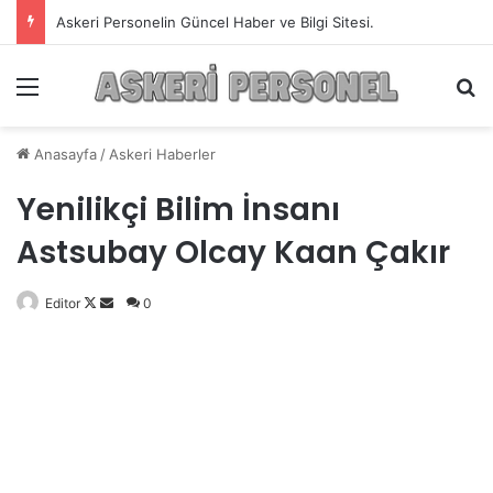
Askeri Personelin Güncel Haber ve Bilgi Sitesi.
Menü
A
Anasayfa
/
Askeri Haberler
Yenilikçi Bilim İnsanı
Astsubay Olcay Kaan Çakır
Editor
Follow
Bir
0
on
e-
X
posta
göndermek