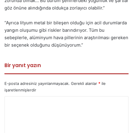
zorunda olmak… Bu durum şehirlerdeki yoğunluk ve şartlar
göz önüne alındığında oldukça zorlayıcı olabilir.”
“Ayrıca lityum metal bir bileşen olduğu için acil durumlarda
yangın oluşumu gibi riskler barındırıyor. Tüm bu
sebeplerle, alüminyum hava pillerinin araştırılması gereken
bir seçenek olduğunu düşünüyorum.”
Bir yanıt yazın
E-posta adresiniz yayınlanmayacak.
Gerekli alanlar
*
ile
işaretlenmişlerdir
Y
o
r
u