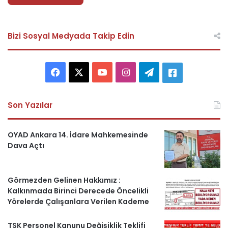
Bizi Sosyal Medyada Takip Edin
F
X
Y
I
T
A
a
o
n
e
s
Son Yazılar
c
u
s
l
k
e
T
t
e
e
OYAD Ankara 14. İdare Mahkemesinde
Dava Açtı
b
u
a
g
r
o
b
g
r
i
Görmezden Gelinen Hakkımız :
Kalkınmada Birinci Derecede Öncelikli
o
e
r
a
H
Yörelerde Çalışanlara Verilen Kademe
k
a
m
a
TSK Personel Kanunu Değişiklik Teklifi