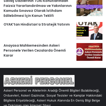
Savaş Gazilerinin TOKİ Konutlarından
Faizsiz Yararlandırılması ve Yakınlarının
Kamuda Sınavsız Olarak İstihdam
Edilebilmesi İçin Kanun Teklifi
OYAK’tan Hindistan’a Stratejik Yatırım
Anayasa Mahkemesinden Askeri
Personele Verilen Cezalarda Önemli
Karar
Askeri Personel ve Ailelerinin Aradığı Önemli Bilgileri Bulabileceği,
Orduevleri, Askeri Gazinolar, Sosyal Tesisler ve Kamplar Hakkındaki
Bilgilere Erişebileceği, Askeri Hukuk Alanında En Geniş Bilgi Belge
ve Doküman olan İnternet Sitesi