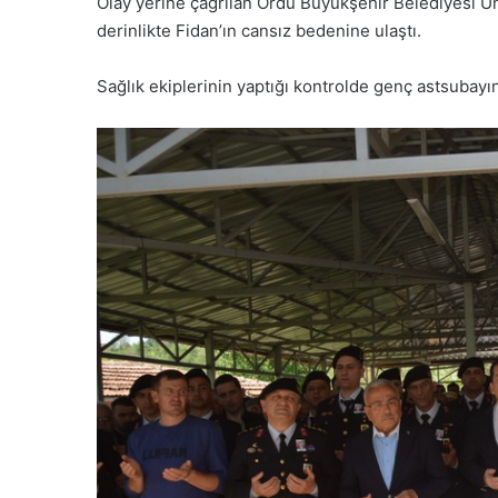
Olay yerine çağrılan Ordu Büyükşehir Belediyesi Ünye
derinlikte Fidan’ın cansız bedenine ulaştı.
Sağlık ekiplerinin yaptığı kontrolde genç astsubayın 