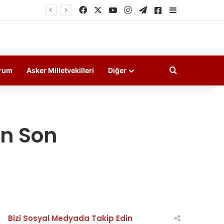
Facebook
X
YouTube
Instagram
Telegram
Askeri Haberler
Kenar Bölme
Arama yap ..
rum
Asker Milletvekilleri
Diğer
n Son
Bizi Sosyal Medyada Takip Edin