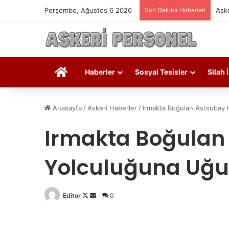
Perşembe, Ağustos 6 2026
Son Dakika Haberleri
Aske
Askeri Personel
Haberler
Sosyal Tesisler
Silah 
Anasayfa
/
Askeri Haberler
/
Irmakta Boğulan Astsubay 
Irmakta Boğulan
Yolculuğuna Uğu
Editor
Follow
Bir
0
on
e-
X
posta