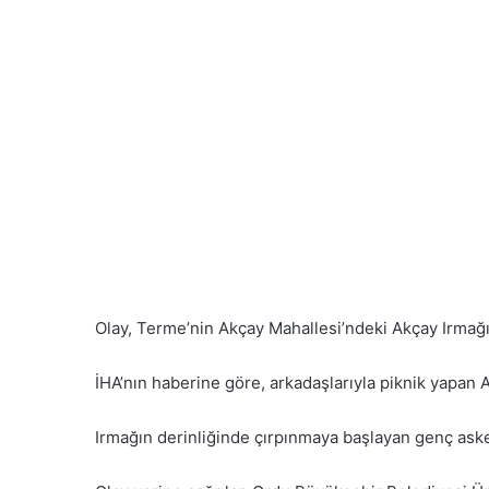
göndermek
Olay, Terme’nin Akçay Mahallesi’ndeki Akçay Irmağ
İHA’nın haberine göre, arkadaşlarıyla piknik yapan 
Irmağın derinliğinde çırpınmaya başlayan genç ask