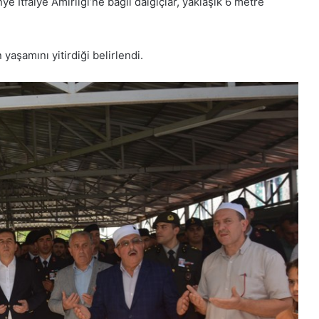
 İtfaiye Amirliği’ne bağlı dalgıçlar, yaklaşık 6 metre
yaşamını yitirdiği belirlendi.