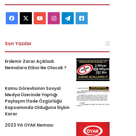
F
X
Y
I
T
A
a
o
n
e
s
c
u
s
l
k
Son Yazılar
e
T
t
e
e
Erdemir Zarar Açıkladı
b
u
a
g
r
Nemalara Etkisi Ne Olacak ?
o
b
g
r
i
Kamu Görevlisinin Sosyal
o
e
r
a
H
Medya Üzerinde Yaptığı
Paylaşım İfade Özgürlüğü
k
a
m
a
Kapsamında Olduğuna İlişkin
Karar
m
b
2023 Yılı OYAK Neması
e