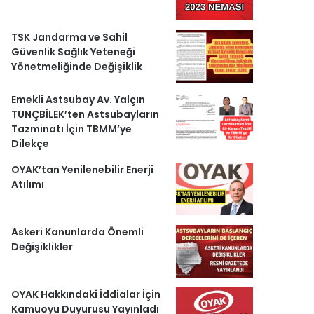
r
l
TSK Jandarma ve Sahil
Güvenlik Sağlık Yeteneği
e
Yönetmeliğinde Değişiklik
r
Emekli Astsubay Av. Yalçın
TUNÇBİLEK’ten Astsubayların
Tazminatı İçin TBMM’ye
Dilekçe
OYAK’tan Yenilenebilir Enerji
Atılımı
Askeri Kanunlarda Önemli
Değişiklikler
OYAK Hakkındaki İddialar İçin
Kamuoyu Duyurusu Yayınladı