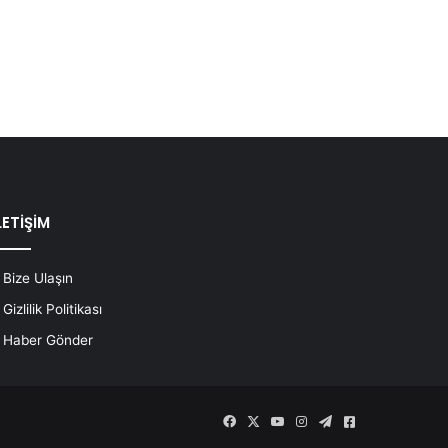
LETİŞİM
Bize Ulaşın
Gizlilik Politikası
Haber Gönder
Facebook
X
YouTube
Instagram
Telegram
Askeri
Haberler