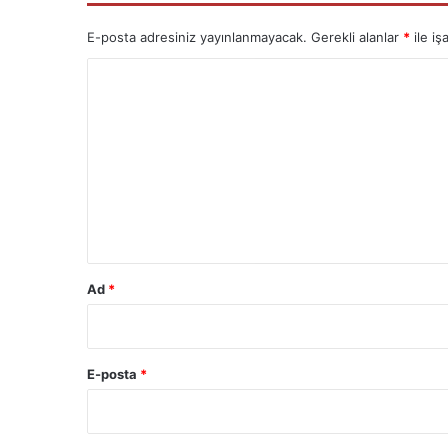
E-posta adresiniz yayınlanmayacak.
Gerekli alanlar
*
ile iş
Y
o
r
u
m
*
Ad
*
E-posta
*