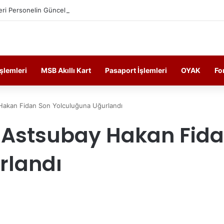
ri Personelin Güncel Haber ve Bilgi Sitesi.
İşlemleri
MSB Akıllı Kart
Pasaport İşlemleri
OYAK
Fo
Hakan Fidan Son Yolculuğuna Uğurlandı
 Astsubay Hakan Fida
rlandı