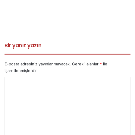
Bir yanıt yazın
E-posta adresiniz yayınlanmayacak.
Gerekli alanlar
*
ile
işaretlenmişlerdir
Y
o
r
u
m
*