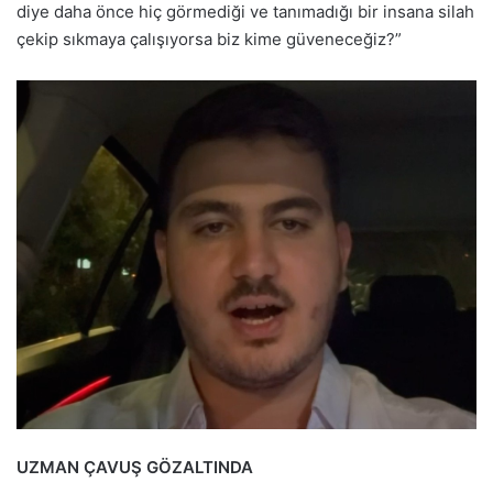
diye daha önce hiç görmediği ve tanımadığı bir insana silah
çekip sıkmaya çalışıyorsa biz kime güveneceğiz?”
UZMAN ÇAVUŞ GÖZALTINDA