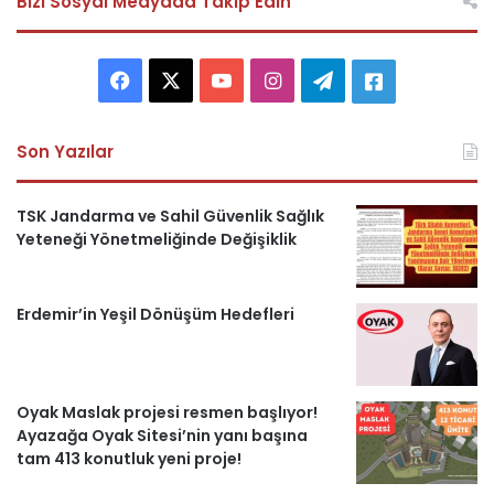
Bizi Sosyal Medyada Takip Edin
F
X
Y
I
T
A
a
o
n
e
s
Son Yazılar
c
u
s
l
k
e
T
t
e
e
TSK Jandarma ve Sahil Güvenlik Sağlık
Yeteneği Yönetmeliğinde Değişiklik
b
u
a
g
r
o
b
g
r
i
Erdemir’in Yeşil Dönüşüm Hedefleri
o
e
r
a
H
k
a
m
a
Oyak Maslak projesi resmen başlıyor!
m
b
Ayazağa Oyak Sitesi’nin yanı başına
tam 413 konutluk yeni proje!
e