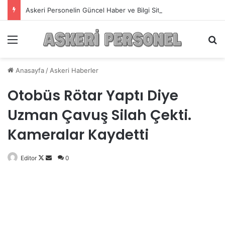
Askeri Personelin Güncel Haber ve Bilgi Sitesi.
Menü
A
Anasayfa
/
Askeri Haberler
Otobüs Rötar Yaptı Diye
Uzman Çavuş Silah Çekti.
Kameralar Kaydetti
Editor
Follow
Bir
0
on
e-
X
posta
göndermek