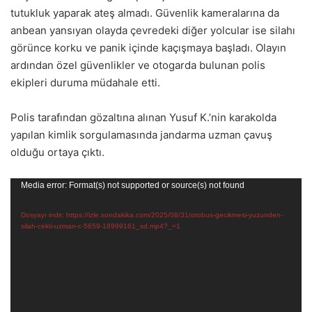
tutukluk yaparak ateş almadı. Güvenlik kameralarına da
anbean yansıyan olayda çevredeki diğer yolcular ise silahı
görünce korku ve panik içinde kaçışmaya başladı. Olayın
ardından özel güvenlikler ve otogarda bulunan polis
ekipleri duruma müdahale etti.
Polis tarafından gözaltına alınan Yusuf K.’nin karakolda
yapılan kimlik sorgulamasında jandarma uzman çavuş
olduğu ortaya çıktı.
Video
Media error: Format(s) not supported or source(s) not found
oynatıcı
Dosyayı indir: https://izle.sondakika.com/2025/08/31/otobus-gecikmesi-yuzunden-
silah-cekti-uzman-c-5659-18999161_sd.mp4?_=1