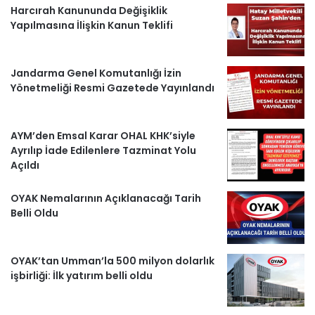
Harcırah Kanununda Değişiklik
r
Yapılmasına İlişkin Kanun Teklifi
l
Jandarma Genel Komutanlığı İzin
e
Yönetmeliği Resmi Gazetede Yayınlandı
r
AYM’den Emsal Karar OHAL KHK’siyle
Ayrılıp İade Edilenlere Tazminat Yolu
Açıldı
OYAK Nemalarının Açıklanacağı Tarih
Belli Oldu
OYAK’tan Umman’la 500 milyon dolarlık
işbirliği: İlk yatırım belli oldu